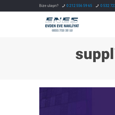
Bize ulaşın?
0 212 556 59 65
0 532 72
suppl