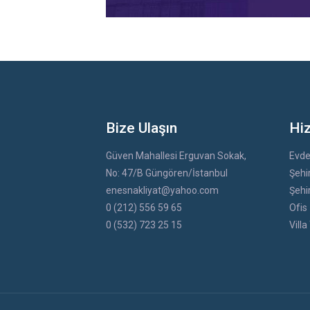
Bize Ulaşın
Hi
Güven Mahallesi Erguvan Sokak,
Evde
No: 47/B Güngören/İstanbul
Şehir
enesnakliyat@yahoo.com
Şehir
0 (212) 556 59 65
Ofis 
0 (532) 723 25 15
Villa