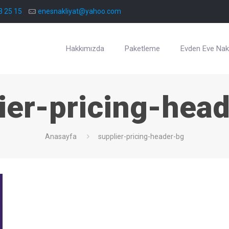
3 25 15
enesnakliyat@yahoo.com
Hakkımızda
Paketleme
Evden Eve Nakl
ier-pricing-hea
Anasayfa
supplier-pricing-header-bg