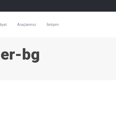
iyat
Araçlarımız
İletişim
der-bg