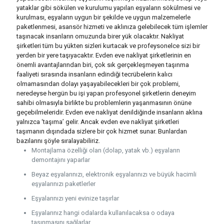
yataklar gibi sökülen ve kurulumu yapılan eşyaların sökülmesi ve
kurulması, eşyaların uygun bir şekilde ve uygun malzemelerle
paketlenmesi, asansör hizmeti ve aklınıza gelebilecek tüm işlemler
taşınacak insanların omuzunda birer yük olacaktır. Nakliyat
şirketleri tüm bu yükten sizleri kurtacak ve profeysonelce sizi bir
yerden bir yere taşıyacaktır.
Evden eve nakliyat şirketlerinin en
önemli avantajlarından biri, çok sık gerçekleşmeyen taşınma
faaliyeti sırasında insanların edindiği tecrübelerin kalıcı
olmamasından dolayı yaşayabilecekleri bir çok problemi,
neredeyse hergün bu işi yapan profesyonel şirketlerin deneyim
sahibi olmasıyla birlikte bu problemlerin yaşanmasının önüne
geçebilmeleridir. Evden eve nakliyat denildiğinde insanların aklına
yalnızca ‘taşıma’ gelir. Ancak evden eve nakliyat şirketleri
taşımanın dışındada sizlere bir çok hizmet sunar. Bunlardan
bazılarını şöyle sıralayabiliriz.
Montajlama özelliği olan (dolap, yatak vb.) eşyaların
demontajını yaparlar
Beyaz eşyalarınızı, elektronik eşyalarınızı ve büyük hacimli
eşyalarınızı paketlerler
Eşyalarınızı yeni evinize taşırlar
Eşyalarınız hangi odalarda kullanılacaksa o odaya
taşınmasını sağlarlar