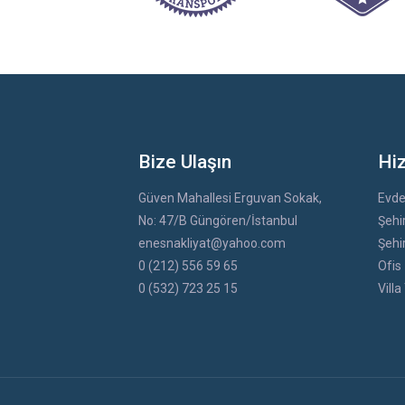
Bize Ulaşın
Hi
Güven Mahallesi Erguvan Sokak,
Evde
No: 47/B Güngören/İstanbul
Şehir
enesnakliyat@yahoo.com
Şehir
0 (212) 556 59 65
Ofis 
0 (532) 723 25 15
Villa