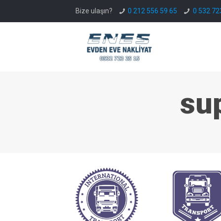
Bize ulaşın?
0 212 556 59 65
0 532 72
su