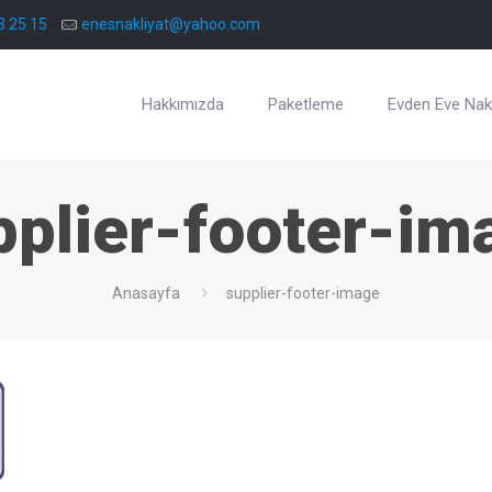
3 25 15
enesnakliyat@yahoo.com
Hakkımızda
Paketleme
Evden Eve Nakl
pplier-footer-im
Anasayfa
supplier-footer-image