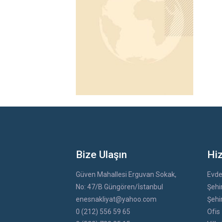
Bize Ulaşın
Hi
Güven Mahallesi Erguvan Sokak,
Evde
No: 47/B Güngören/İstanbul
Şehir
enesnakliyat@yahoo.com
Şehir
0 (212) 556 59 65
Ofis 