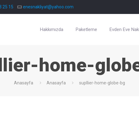
3 25 15
enesnakliyat@yahoo.com
Hakkımızda
Paketleme
Evden Eve Nakl
llier-home-glob
Anasayfa
Anasayfa
supllier-home-globe-bg