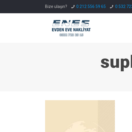
Bize ulaşın?
0 212 556 59 65
0 532 72
sup