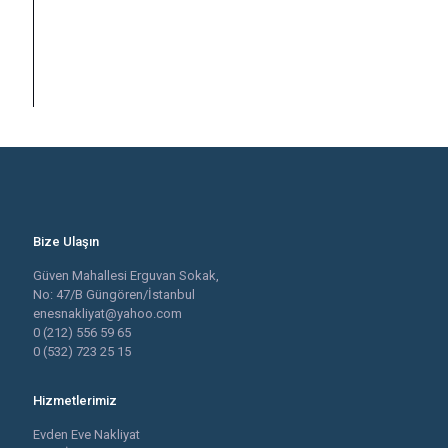
Bize Ulaşın
Güven Mahallesi Erguvan Sokak,
No: 47/B Güngören/İstanbul
enesnakliyat@yahoo.com
0 (212) 556 59 65
0 (532) 723 25 15
Hizmetlerimiz
Evden Eve Nakliyat