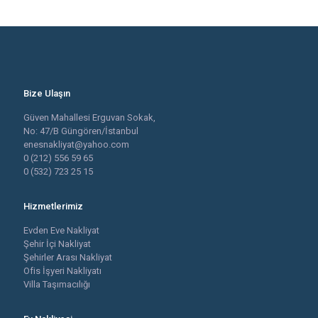
Bize Ulaşın
Güven Mahallesi Erguvan Sokak,
No: 47/B Güngören/İstanbul
enesnakliyat@yahoo.com
0 (212) 556 59 65
0 (532) 723 25 15
Hizmetlerimiz
Evden Eve Nakliyat
Şehir İçi Nakliyat
Şehirler Arası Nakliyat
Ofis İşyeri Nakliyatı
Villa Taşımacılığı