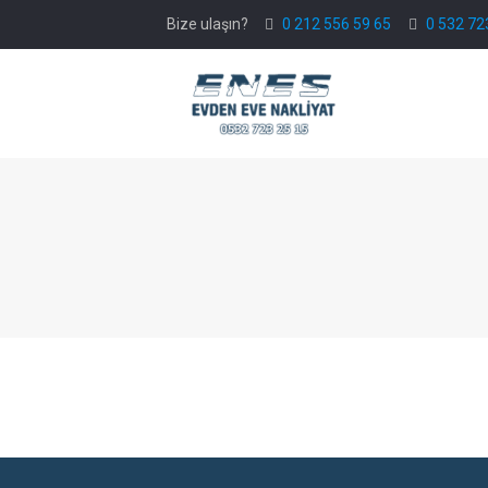
Bize ulaşın?
0 212 556 59 65
0 532 72