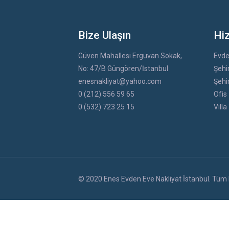
Bize Ulaşın
Hi
Güven Mahallesi Erguvan Sokak,
Evde
No: 47/B Güngören/İstanbul
Şehir
enesnakliyat@yahoo.com
Şehir
0 (212) 556 59 65
Ofis 
0 (532) 723 25 15
Villa
© 2020 Enes Evden Eve Nakliyat İstanbul. Tüm H