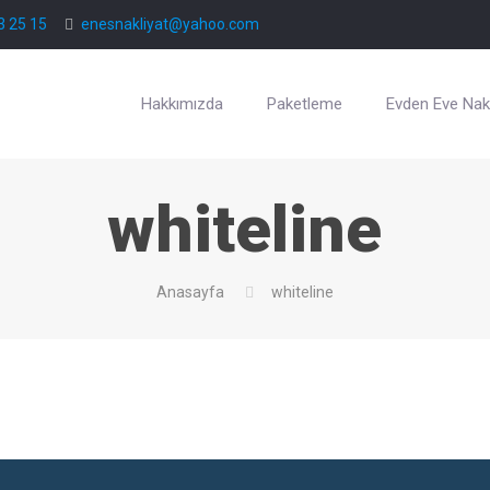
3 25 15
enesnakliyat@yahoo.com
Hakkımızda
Paketleme
Evden Eve Nakl
whiteline
Anasayfa
whiteline