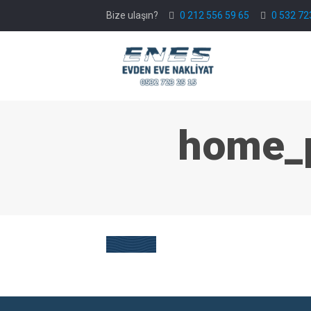
Bize ulaşın?
0 212 556 59 65
0 532 72
home_p