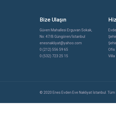
Bize Ulaşın
Hi
Güven Mahallesi Erguvan Sokak,
Evde
No: 47/B Güngören/İstanbul
Şehir
enesnakliyat@yahoo.com
Şehir
0 (212) 556 59 65
Ofis 
0 (532) 723 25 15
Villa
© 2020 Enes Evden Eve Nakliyat İstanbul. Tüm H