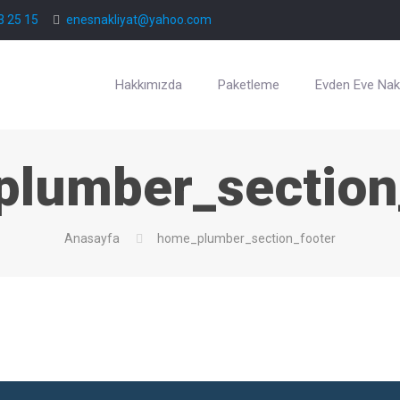
3 25 15
enesnakliyat@yahoo.com
Hakkımızda
Paketleme
Evden Eve Nakl
lumber_section
Anasayfa
home_plumber_section_footer