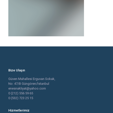
Bize Ulaşın
Güven Mahallesi Erguvan Sokak,
No: 47/B Güngören/İstanbul
enesnakliyat@yahoo.com
0 (212) 556 59 65
0 (532) 723 25 15
Hizmetlerimiz