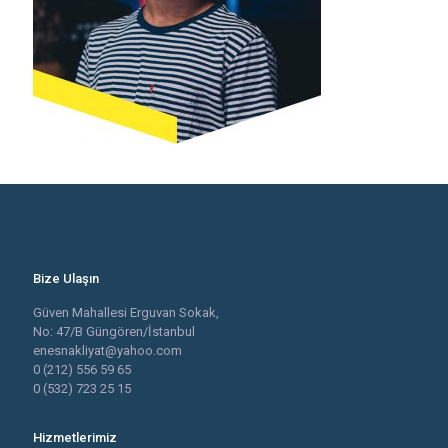
Bize Ulaşın
Güven Mahallesi Erguvan Sokak,
No: 47/B Güngören/İstanbul
enesnakliyat@yahoo.com
0 (212) 556 59 65
0 (532) 723 25 15
Hizmetlerimiz