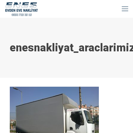
enesnakliyat_araclarimi